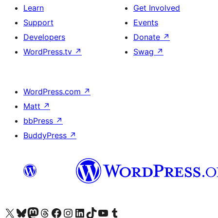
Learn
Get Involved
Support
Events
Developers
Donate
↗
WordPress.tv
↗
Swag
↗
WordPress.com
↗
Matt
↗
bbPress
↗
BuddyPress
↗
Visit our X (formerly Twitter) account
Visit our Bluesky account
Visit our Mastodon account
Visit our Threads account
Visit our Facebook page
Visit our Instagram account
Visit our LinkedIn account
Visit our TikTok account
Visit our YouTube channel
Visit our Tumblr account