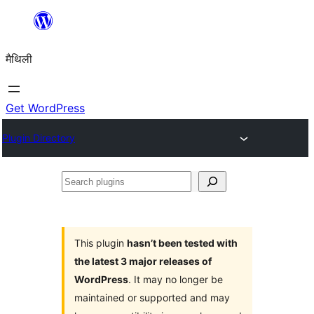
Skip
to
मैथिली
content
Get WordPress
Plugin Directory
Search
plugins
This plugin
hasn’t been tested with
the latest 3 major releases of
WordPress
. It may no longer be
maintained or supported and may