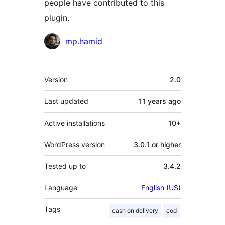
people have contributed to this
plugin.
Contributors
mp.hamid
Meta
Version
2.0
Last updated
11 years
ago
Active installations
10+
WordPress version
3.0.1 or higher
Tested up to
3.4.2
Language
English (US)
Tags
cash on delivery
cod