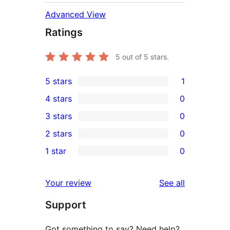
Advanced View
Ratings
5
out of 5 stars.
5 stars
1
1
4 stars
0
5-
0
3 stars
0
star
4-
0
2 stars
0
review
star
3-
0
1 star
0
reviews
star
2-
0
reviews
star
1-
reviews
Your review
See all
reviews
star
Support
reviews
Got something to say? Need help?