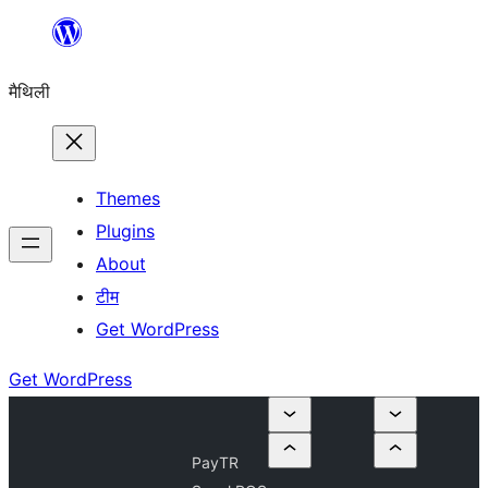
Skip
to
मैथिली
content
Themes
Plugins
About
टीम
Get WordPress
Get WordPress
PayTR