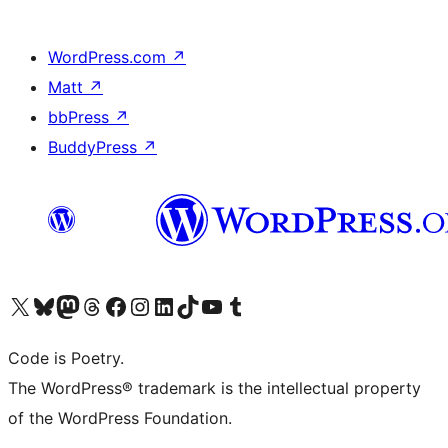
WordPress.com
↗
Matt
↗
bbPress
↗
BuddyPress
↗
Visit our X (formerly Twitter) account
Visit our Bluesky account
Visit our Mastodon account
Visit our Threads account
Visit our Facebook page
Visit our Instagram account
Visit our LinkedIn account
Visit our TikTok account
Visit our YouTube channel
Visit our Tumblr account
Code is Poetry.
The WordPress® trademark is the intellectual property
of the WordPress Foundation.