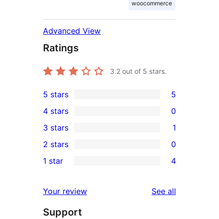
woocommerce
Advanced View
Ratings
3.2
out of 5 stars.
5 stars
5
5
4 stars
0
5-
0
3 stars
1
star
4-
1
2 stars
0
reviews
star
3-
0
1 star
4
reviews
star
2-
4
review
star
1-
reviews
Your review
See all
reviews
star
Support
reviews